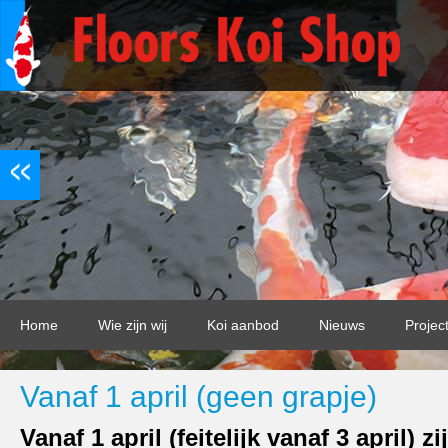
Home
Wie zijn wij
Koi aanbod
Nieuws
Projec
Vanaf 1 april (geen grapje)
Vanaf 1 april (feitelijk vanaf 3 april